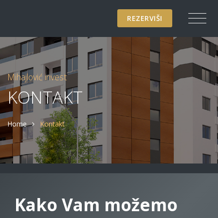
REZERVIŠI
Mihajlović invest
KONTAKT
Home
Kontakt
Kako Vam možemo