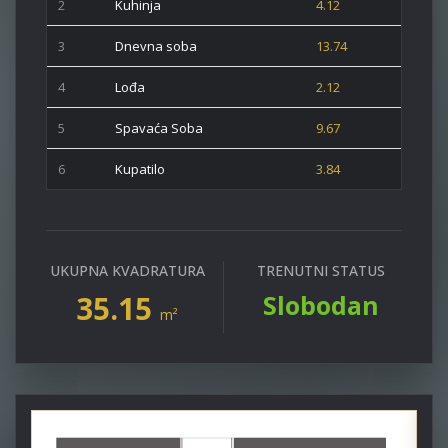
2
Kuhinja
4.12
3
Dnevna soba
13.74
4
Lođa
2.12
5
Spavaća Soba
9.67
6
Kupatilo
3.84
UKUPNA KVADRATURA
TRENUTNI STATUS
35.15
Slobodan
m²