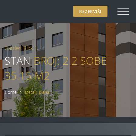
REZERVIŠI
Garden Blok 1
STAN
BROJ: 2 2 SOBE
35.15 M2
Home
Detalji plana