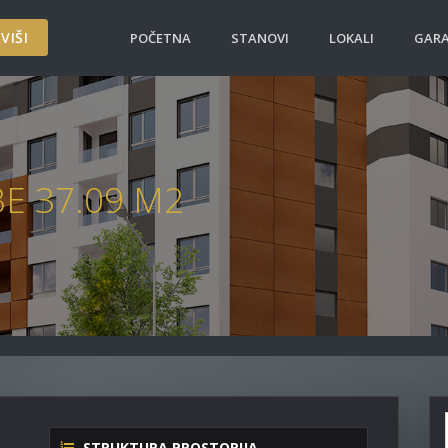
VIŠI
POČETNA
STANOVI
LOKALI
GARA
BE 37.09 M2
STRUKTURA PROSTORIJA