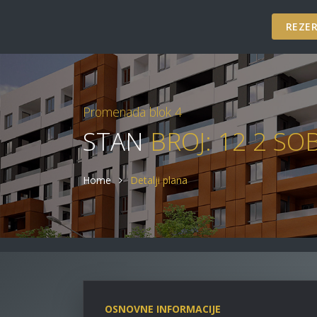
REZER
Promenada blok 4
STAN
BROJ: 12 2 SO
Home
Detalji plana
OSNOVNE INFORMACIJE