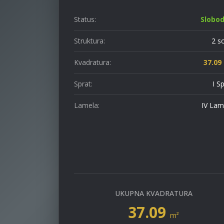
Status:
Slobo
Struktura:
2 s
Kvadratura:
37.09
Sprat:
I S
Lamela:
IV Lam
UKUPNA KVADRATURA
37.09
m²