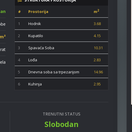
dan
2
#
Prostorija
m
1
Hodnik
3.68
obe
2
Kupatilo
4.15
 m²
3
Spavaća Soba
10.31
prat
4
Lođa
2.83
ela
5
Dnevna soba sa trpezarijom
14.96
6
Kuhinja
2.95
TRENUTNI STATUS
Slobodan