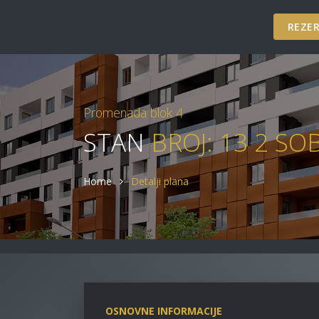
REZER
Promenada blok 4
STAN
BROJ: 13 2 SO
Home
Detalji plana
OSNOVNE INFORMACIJE