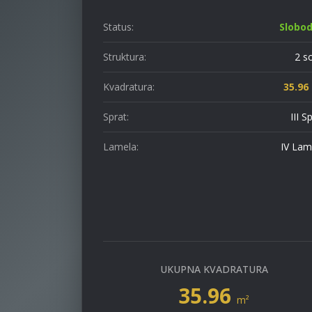
Status:
Slobo
Struktura:
2 s
Kvadratura:
35.96
Sprat:
III S
Lamela:
IV Lam
UKUPNA KVADRATURA
35.96
m²