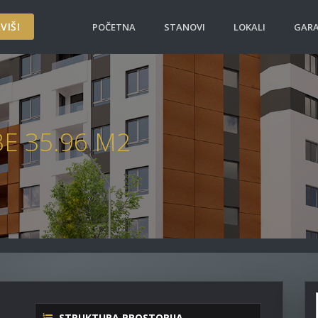
VIŠI
POČETNA
STANOVI
LOKALI
GARA
BE 35.96 M2
STRUKTURA PROSTORIJA