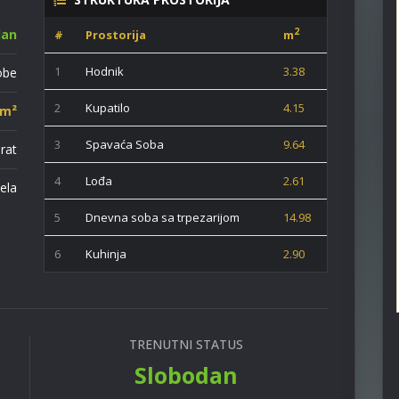
dan
2
#
Prostorija
m
1
Hodnik
3.38
obe
2
Kupatilo
4.15
 m²
3
Spavaća Soba
9.64
prat
4
Lođa
2.61
ela
5
Dnevna soba sa trpezarijom
14.98
6
Kuhinja
2.90
TRENUTNI STATUS
Slobodan