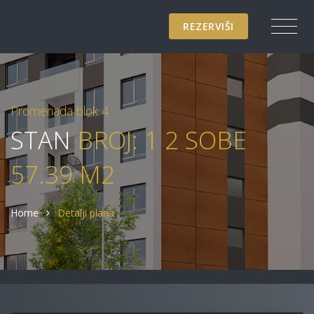
REZERVIŠI
Promenada blok 4
STAN
BROJ: 1 2 SOBE
57.39 M2
Home
Detalji plana