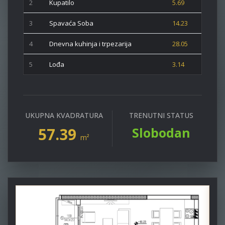
2
Kupatilo
5.69
3
Spavaća Soba
14.23
4
Dnevna kuhinja i trpezarija
28.05
5
Lođa
3.14
UKUPNA KVADRATURA
TRENUTNI STATUS
57.39
Slobodan
m²